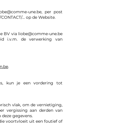
iobe@comme-une.be
, per post
/CONTACT/… op de Website.
ne BV via
liobe@comme-une.be
id i.v.m. de verwerking van
n.be
.
s, kun je een vordering tot
risch vlak, om de vernietiging,
 per vergissing aan derden van
n deze gegevens.
e voortvloeit uit een foutief of