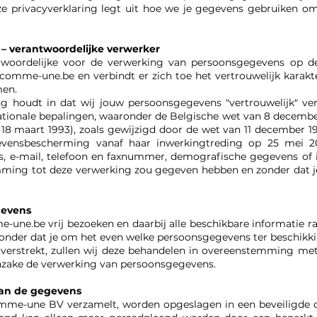
ze privacyverklaring legt uit hoe we je gegevens gebruiken om
 – verantwoordelijke verwerker
woordelijke voor de verwerking van persoonsgegevens op 
.comme-une.be en verbindt er zich toe het vertrouwelijk kara
men.
ing houdt in dat wij jouw persoonsgegevens "vertrouwelijk" 
rnationale bepalingen, waaronder de Belgische wet van 8 decemb
, 18 maart 1993), zoals gewijzigd door de wet van 11 december 19
ensbescherming vanaf haar inwerkingtreding op 25 mei 20
, e-mail, telefoon en faxnummer, demografische gegevens of 
ming tot deze verwerking zou gegeven hebben en zonder dat j
gevens
e-une.be
vrij bezoeken en daarbij alle beschikbare informati
onder dat je om het even welke persoonsgegevens ter beschikkin
verstrekt, zullen wij deze behandelen in overeenstemming met
 inzake de verwerking van persoonsgegevens.
van de gegevens
me-une BV verzamelt, worden opgeslagen in een beveiligde o