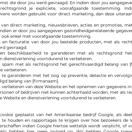
mst die door jou werd gevraagd. En indien door jou aangegev
 rechtsgrond je expliciete, voorafgaande toestemming. In
vens worden gebruikt voor direct marketing, dan deze uiteraa
van direct marketing, nieuwsbrieven, acties en promoties, met
ndien er door jou aangegeven gezondheidgerelateerde gegeven
rd ook enkel met voorafgaande toestemming.
 en facturatie van door jou bestelde producten, met als rec
erd gevraagd.
en beschikbaarheid te garanderen met als rechtsgrond he
 dienstverlening voortdurend te verbeteren.
an spam met als rechtsgrond het gerechtvaardigd belang van
e verbeteren.
 te garanderen met het oog op preventie, detectie en vervolgi
igd belang van [firmanaam].
n verbeteren van deze Website en het opnemen van gegevens in 
personen of bedrijven niet kunnen achterhaald worden, met als 
 Website en dienstverlening voortdurend te verbeteren.
ookie geplaatst van het Amerikaanse bedrijf Google, als deel 
j te houden en rapportages te krijgen over hoe bezoekers de 
rschaffen indien Google hiertoe wettelijk wordt verplicht, of 
ij hebben hier geen invloed op. Wij hebben Google toege