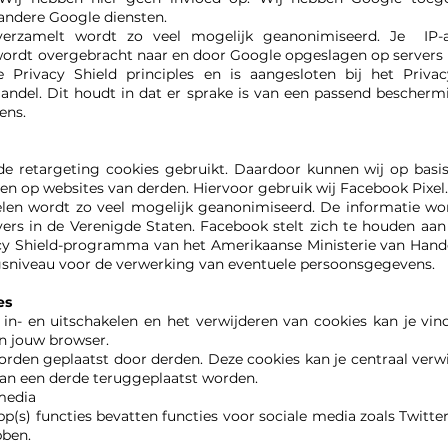
 andere Google diensten.
erzamelt wordt zo veel mogelijk geanonimiseerd. Je IP-a
rdt overgebracht naar en door Google opgeslagen op servers 
e Privacy Shield principles en is aangesloten bij het Priv
andel. Dit houdt in dat er sprake is van een passend bescher
ens.
retargeting cookies gebruikt. Daardoor kunnen wij op basi
en op websites van derden. Hiervoor gebruik wij Facebook Pixel.
elen wordt zo veel mogelijk geanonimiseerd. De informatie wo
rs in de Verenigde Staten. Facebook stelt zich te houden aan 
acy Shield-programma van het Amerikaanse Ministerie van Handel
sniveau voor de verwerking van eventuele persoonsgegevens.
es
in- en uitschakelen en het verwijderen van cookies kan je vind
an jouw browser.
den geplaatst door derden. Deze cookies kan je centraal verwi
 van een derde teruggeplaatst worden.
media
p(s) functies bevatten functies voor sociale media zoals Twitter
bben.