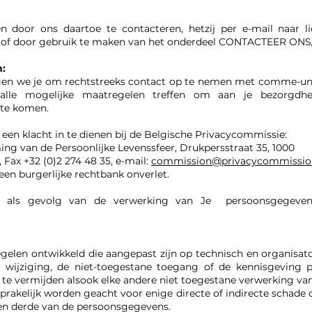
en door ons daartoe te contacteren, hetzij per e-mail naar
l
 of door gebruik te maken van het onderdeel CONTACTEER ONS
n:
vragen we je om rechtstreeks contact op te nemen met comme-u
alle mogelijke maatregelen treffen om aan je bezorgdhe
te komen.
 een klacht in te dienen bij de Belgische Privacycommissie:
g van de Persoonlijke Levenssfeer, Drukpersstraat 35, 1000
, Fax +32 (0)2 274 48 35, e-mail:
commission@privacycommissio
een burgerlijke rechtbank onverlet.
en als gevolg van de verwerking van Je persoonsgegeven
elen ontwikkeld die aangepast zijn op technisch en organisato
de wijziging, de niet-toegestane toegang of de kennisgeving
e vermijden alsook elke andere niet toegestane verwerking va
rakelijk worden geacht voor enige directe of indirecte schade di
en derde van de persoonsgegevens.