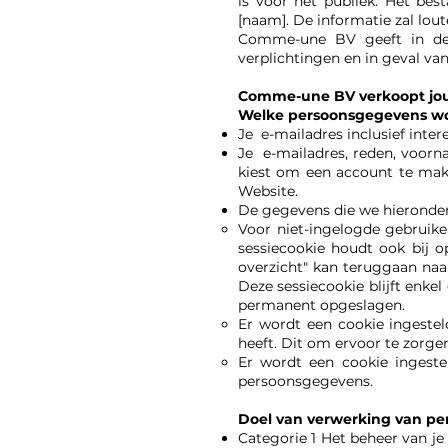
is voor het publiek. Het be
[naam]. De informatie zal lou
Comme-une BV geeft in de 
verplichtingen en in geval van
Comme-une BV verkoopt jou
Welke persoonsgegevens w
Je e-mailadres inclusief inter
Je e-mailadres, reden, voorn
kiest om een account te make
Website.
De gegevens die we hieronder
Voor niet-ingelogde gebruiker
sessiecookie houdt ook bij o
overzicht" kan teruggaan naa
Deze sessiecookie blijft enke
permanent opgeslagen.
Er wordt een cookie ingestel
heeft. Dit om ervoor te zorgen
Er wordt een cookie ingeste
persoonsgegevens.
Doel van verwerking van pe
Categorie 1 Het beheer van j