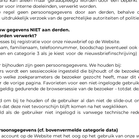
stand kan alleen maar geraadpleegd worden door een beperkt 
ter voor interne doeleinden, verwerkt worden.
regel geen persoonsgegevens door aan derden, behalve o
 uitdrukkelijk verzoek van de gerechtelijke autoriteiten of politi
w gegevens NIET aan derden.
orden verwerkt?
esses bij registratie voor onze nieuwbrief op de Website.
aam, familienaam, telefoonnummer, boodschap (eventueel ook g
n en categorie 3 als je kiest voor de nieuwsbriefinschrijving)
 bijhouden zijn geen persoonsgegevens. We houden bij:
s wordt een sessiecookie ingesteld die bijhoudt of de bezoeke
p welke zoekparameters de bezoeker gezocht heeft, maar dit e
r de vorige pagina. Favorieten voor een niet-ingelogde gebrui
l geldig gedurende de browsersessie van de bezoeker - totdat d
d om bij te houden of de gebruiker al dan niet de slide-out 
 dat deze niet tevoorschijn blijft komen na het wegklikken.
ld als de gebruiker niet ingelogd is vanwege technische re
rsoonsgegevens (cf. bovenvermelde categorie data)
e account op de Website met het oog op het gebruik van onze w