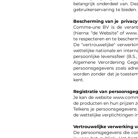
belangrijk onderdeel van. De
gebruikerservaring te bieden.
Bescherming van je privacy
Comme-une BV is de verant
(hierna: “de Website” of www
te respecteren en te bescher
De "vertrouwelijke" verwerk
wettelijke nationale en inte
persoonlijke levenssfeer (B.S.
Algemene Verordening Gegev
persoonsgegevens zoals adres
worden zonder dat je toestem
kent.
Registratie van persoonsge
Je kan de website
www.comm
de producten en hun prijzen z
Telkens je persoonsgegevens 
de wettelijke verplichtingen
Vertrouwelijke verwerking 
De persoonsgegevens die com