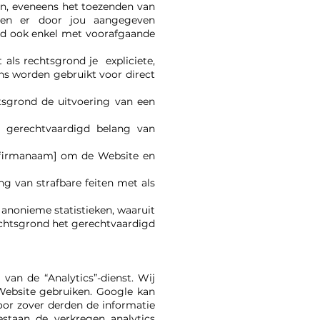
en, eveneens het toezenden van
dien er door jou aangegeven
rd ook enkel met voorafgaande
 als rechtsgrond je expliciete,
s worden gebruikt voor direct
htsgrond de uitvoering van een
t gerechtvaardigd belang van
 [firmanaam] om de Website en
ng van strafbare feiten met als
anonieme statistieken, waaruit
rechtsgrond het gerechtvaardigd
van de “Analytics”-dienst. Wij
Website gebruiken. Google kan
voor zover derden de informatie
staan de verkregen analytics