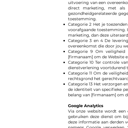
uitvoering van een overeenko
direct marketing, met als
gezondheidgerelateerde gege
toestemming.
Categorie 2 Het je toezenden 
voorafgaande toestemming. I
marketing, dan deze uiteraa
Categorie 3 en 4 De levering
overeenkomst die door jou w
Categorie 9 Om veiligheid 
[firmanaam] om de Website en
Categorie 10 Ter controle v
dienstverlening voortdurend t
Categorie 11 Om de veiligheid
rechtsgrond het gerechtvaard
Categorie 13 Het verzorgen e
de identiteit van specifieke 
belang van [firmanaam] om de
Google Analytics
Via onze website wordt een c
gebruiken deze dienst om bi
deze informatie aan derden ve
namens Google verwerken. W