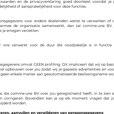
waarden en de privacyverklaring goed doorleest voordat je 
ijkheid of aansprakelijkheid voor deze functies.
nsgegevens voor andere doeleinden wenst te verwerken of 
waarmee de organisatie samenwerkt, dan zal comme-une BV jo
 je ertegen verzetten.
ons verwerkt voor de duur die noodzakelijk is in functie
sgegevens omvat GEEN profiling. Dit impliceert dat wij op bas
fiel opbouwen over jou zodat wij je gepaste advertenties en voo
 op geen enkele manier aan geautomatiseerde beslissingsname w
s die comme-une BV over jou geregistreerd heeft, in te zien
en corrigeren. Bovendien kan je op elk moment vragen dat 
ijderd worden.
eteren, aanvullen en verwijderen van persoonsgegevens