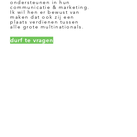
ondersteunen in hun
communicatie & marketing.
Ik wil hen er bewust van
maken dat ook zij een
plaats verdienen tussen
alle grote multinationals.
durf te vragen
Vraag naar persoonlijke
hulp voor jouw
marketing
& communicatie
of laat
je
coachen
om online
sterker te worden.
mail me!
0494/919078
liobe@comme-une.be
Steenstraat 4 8434 Middelkerke
BE
0759.474.366
comme-une BV